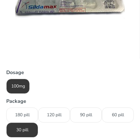
Dosage
100mg
Package
180 pill
120 pill
90 pill
60 pill
30 pill