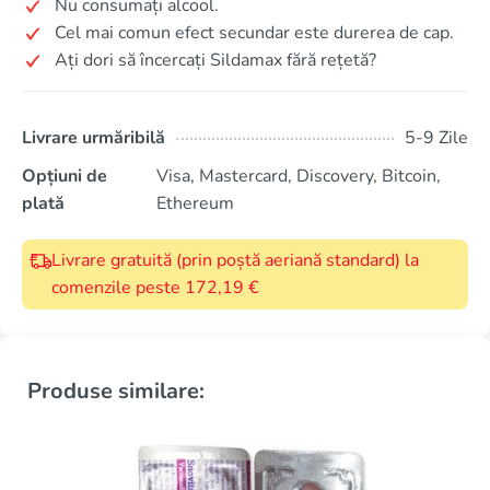
Nu consumați alcool.
Cel mai comun efect secundar este durerea de cap.
Ați dori să încercați Sildamax fără rețetă?
Livrare urmăribilă
5-9 Zile
Opțiuni de
Visa, Mastercard, Discovery, Bitcoin,
plată
Ethereum
Livrare gratuită (prin poștă aeriană standard) la
comenzile peste 172,19 €
Produse similare: