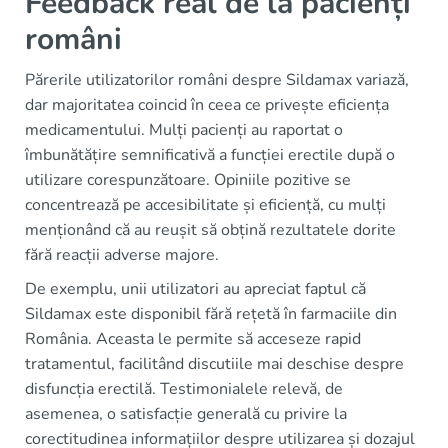
Feedback real de la pacienți
români
Părerile utilizatorilor români despre Sildamax variază,
dar majoritatea coincid în ceea ce privește eficiența
medicamentului. Mulți pacienți au raportat o
îmbunătățire semnificativă a funcției erectile după o
utilizare corespunzătoare. Opiniile pozitive se
concentrează pe accesibilitate și eficiență, cu mulți
menționând că au reușit să obțină rezultatele dorite
fără reacții adverse majore.
De exemplu, unii utilizatori au apreciat faptul că
Sildamax este disponibil fără rețetă în farmaciile din
România. Aceasta le permite să acceseze rapid
tratamentul, facilitând discutiile mai deschise despre
disfuncția erectilă. Testimonialele relevă, de
asemenea, o satisfacție generală cu privire la
corectitudinea informațiilor despre utilizarea și dozajul