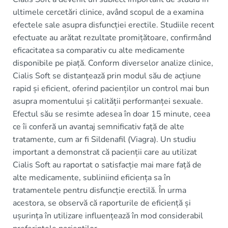
ultimele cercetări clinice, având scopul de a examina
efectele sale asupra disfuncției erectile. Studiile recent
efectuate au arătat rezultate promițătoare, confirmând
eficacitatea sa comparativ cu alte medicamente
disponibile pe piață. Conform diverselor analize clinice,
Cialis Soft se distanțează prin modul său de acțiune
rapid și eficient, oferind pacienților un control mai bun
asupra momentului și calității performanței sexuale.
Efectul său se resimte adesea în doar 15 minute, ceea
ce îi conferă un avantaj semnificativ față de alte
tratamente, cum ar fi Sildenafil (Viagra). Un studiu
important a demonstrat că pacienții care au utilizat
Cialis Soft au raportat o satisfacție mai mare față de
alte medicamente, subliniind eficiența sa în
tratamentele pentru disfuncție erectilă. În urma
acestora, se observă că raporturile de eficiență și
ușurința în utilizare influențează în mod considerabil