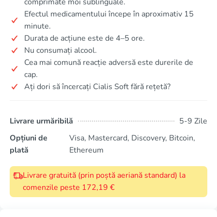
comprimate moi sublinguale.
Efectul medicamentului începe în aproximativ 15
minute.
Durata de acțiune este de 4–5 ore.
Nu consumați alcool.
Cea mai comună reacție adversă este durerile de
cap.
Ați dori să încercați Cialis Soft fără rețetă?
Livrare urmăribilă
5-9 Zile
Opțiuni de
Visa, Mastercard, Discovery, Bitcoin,
plată
Ethereum
Livrare gratuită (prin poștă aeriană standard) la
comenzile peste 172,19 €