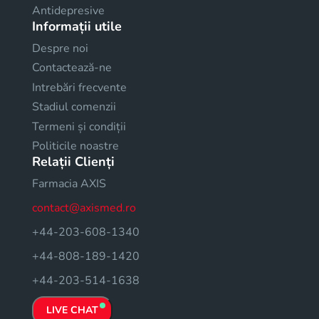
Antidepresive
Informații utile
Despre noi
Contactează-ne
Intrebări frecvente
Stadiul comenzii
Termeni și condiții
Politicile noastre
Relații Clienți
Farmacia AXIS
contact@axismed.ro
+44-203-608-1340
+44-808-189-1420
+44-203-514-1638
LIVE CHAT