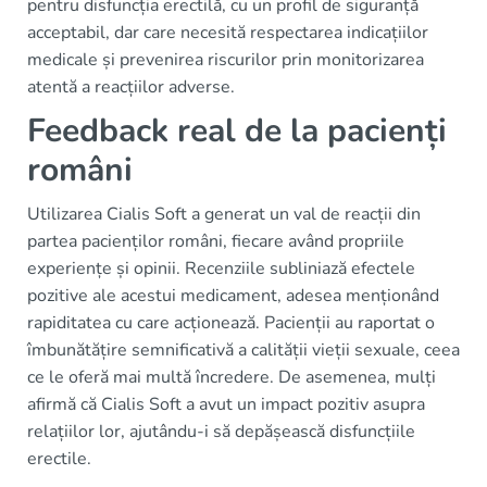
pentru disfuncția erectilă, cu un profil de siguranță
acceptabil, dar care necesită respectarea indicațiilor
medicale și prevenirea riscurilor prin monitorizarea
atentă a reacțiilor adverse.
Feedback real de la pacienți
români
Utilizarea Cialis Soft a generat un val de reacții din
partea pacienților români, fiecare având propriile
experiențe și opinii. Recenziile subliniază efectele
pozitive ale acestui medicament, adesea menționând
rapiditatea cu care acționează. Pacienții au raportat o
îmbunătățire semnificativă a calității vieții sexuale, ceea
ce le oferă mai multă încredere. De asemenea, mulți
afirmă că Cialis Soft a avut un impact pozitiv asupra
relațiilor lor, ajutându-i să depășească disfuncțiile
erectile.