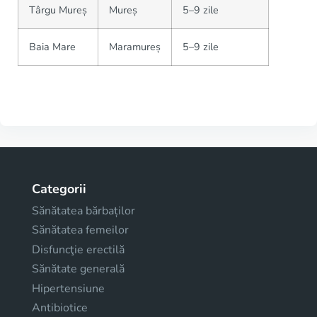
Târgu Mureș
Mureș
5–9 zile
Baia Mare
Maramureș
5–9 zile
Categorii
Sănătatea bărbaților
Sănătatea femeilor
Disfuncţie erectilă
Sănătate generală
Hipertensiune
Antibiotice