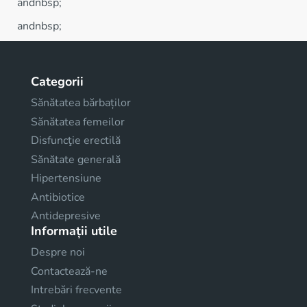
andnbsp;
andnbsp;
Categorii
Sănătatea bărbaților
Sănătatea femeilor
Disfuncţie erectilă
Sănătate generală
Hipertensiune
Antibiotice
Antidepresive
Informații utile
Despre noi
Contactează-ne
Intrebări frecvente