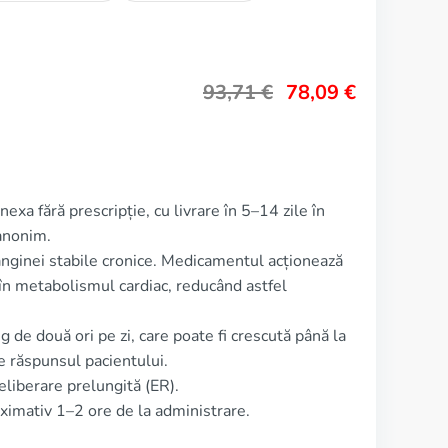
93,71
€
78,09
€
exa fără prescripție, cu livrare în 5–14 zile în
anonim.
nginei stabile cronice. Medicamentul acționează
 în metabolismul cardiac, reducând astfel
e două ori pe zi, care poate fi crescută până la
e răspunsul pacientului.
liberare prelungită (ER).
ximativ 1–2 ore de la administrare.