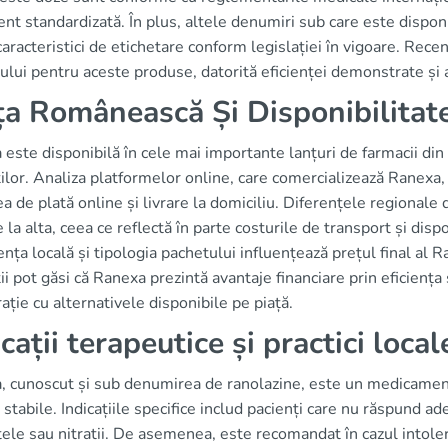
nt standardizată. În plus, altele denumiri sub care este disponi
aracteristici de etichetare conform legislației în vigoare. Rece
ului pentru aceste produse, datorită eficienței demonstrate și a
ța Românească Și Disponibilitat
este disponibilă în cele mai importante lanțuri de farmacii di
ilor. Analiza platformelor online, care comercializează Ranexa, a
a de plată online și livrare la domiciliu. Diferențele regionale 
 la alta, ceea ce reflectă în parte costurile de transport și di
nța locală și tipologia pachetului influențează prețul final al
ii pot găsi că Ranexa prezintă avantaje financiare prin eficiența s
ție cu alternativele disponibile pe piață.
cații terapeutice și practici local
 cunoscut și sub denumirea de ranolazine, este un medicament 
 stabile. Indicațiile specifice includ pacienți care nu răspund ad
ele sau nitratii. De asemenea, este recomandat în cazul intol