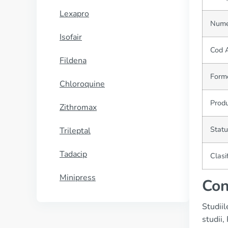
Lexapro
Nume 
Isofair
Cod 
Fildena
Forme
Chloroquine
Produ
Zithromax
Statu
Trileptal
Tadacip
Clasi
Minipress
Con
Studiil
studii,