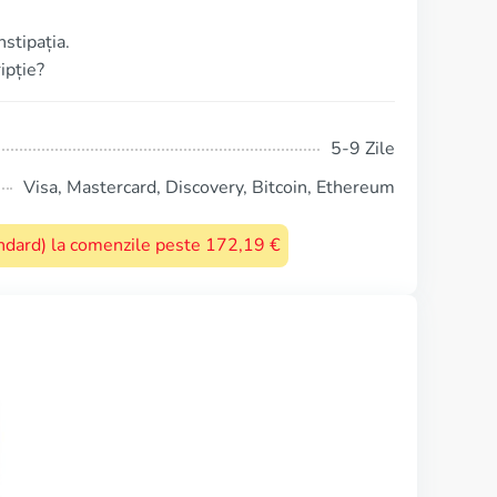
stipația.
ipție?
5-9 Zile
Visa, Mastercard, Discovery, Bitcoin, Ethereum
tandard) la comenzile peste 172,19 €