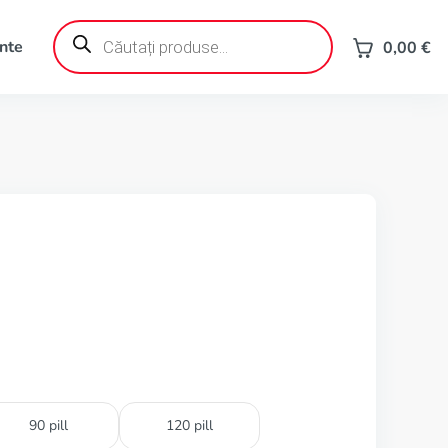
Products
search
ente
0,00
€
90 pill
120 pill