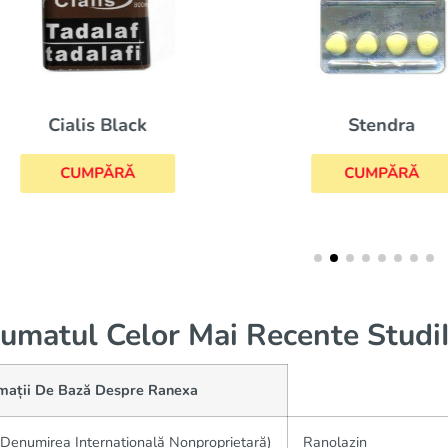
Stendra
Cialis Black
CUMPĂRĂ
CUMPĂRĂ
umatul Celor Mai Recente StudiI
rmații De Bază Despre Ranexa
Denumirea Internațională Nonproprietară)
Ranolazin