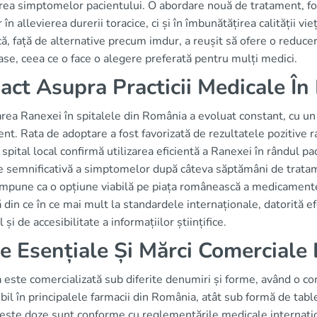
ea simptomelor pacientului. O abordare nouă de tratament, fol
 în allevierea durerii toracice, ci și în îmbunătățirea calității vi
că, față de alternative precum imdur, a reușit să ofere o reduce
se, ceea ce o face o alegere preferată pentru mulți medici.
act Asupra Practicii Medicale Î
ea Ranexei în spitalele din România a evoluat constant, cu un
nt. Rata de adoptare a fost favorizată de rezultatele pozitive ra
 spital local confirmă utilizarea eficientă a Ranexei în rândul p
e semnificativă a simptomelor după câteva săptămâni de trata
impune ca o opțiune viabilă pe piața românească a medicamentel
ă din ce în ce mai mult la standardele internaționale, datorită 
 și de accesibilitate a informațiilor științifice.
e Esențiale Și Mărci Comerciale 
este comercializată sub diferite denumiri și forme, având o co
bil în principalele farmacii din România, atât sub formă de ta
este doze sunt conforme cu reglementările medicale internațio