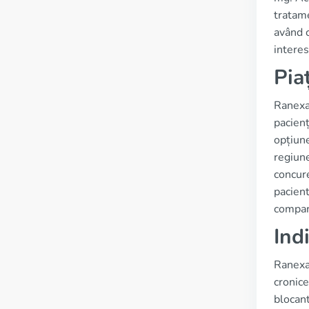
tratame
având c
interes
Pia
Ranexa 
pacienț
opțiune
regiune
concure
pacient
compara
Indi
Ranexa,
cronice
blocant