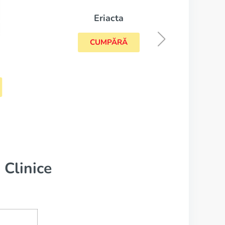
Cial
Eriacta
CUMPĂRĂ
 Clinice