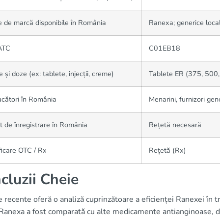
de marcă disponibile în România
Ranexa; generice loca
ATC
C01EB18
 și doze (ex: tablete, injecții, creme)
Tablete ER (375, 500
cători în România
Menarini, furnizori gene
t de înregistrare în România
Rețetă necesară
ficare OTC / Rx
Rețetă (Rx)
cluzii Cheie
e recente oferă o analiză cuprinzătoare a eficienței Ranexei în t
 Ranexa a fost comparată cu alte medicamente antianginoase, d