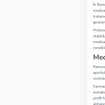
În Româ
medicam
tratame
gestion
Protoco
stabilă
medical
condiți
Mec
Ranexa 
aportul
contrib
Farmaco
metabol
profil 
antiang