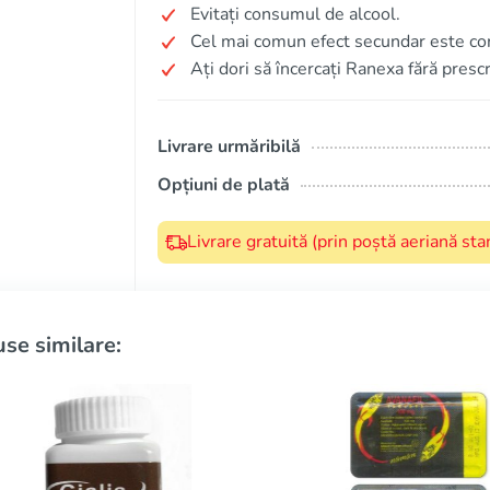
Evitați consumul de alcool.
Cel mai comun efect secundar este con
Ați dori să încercați Ranexa fără prescr
Livrare urmăribilă
Opțiuni de plată
Livrare gratuită (prin poștă aeriană s
se similare: