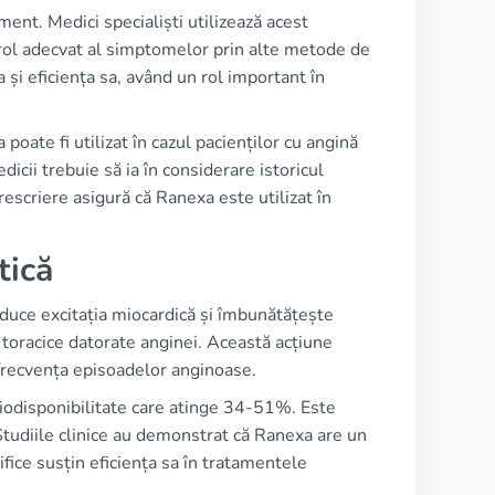
ment. Medici specialiști utilizează acest
trol adecvat al simptomelor prin alte metode de
ea și eficiența sa, având un rol important în
oate fi utilizat în cazul pacienților cu angină
cii trebuie să ia în considerare istoricul
rescriere asigură că Ranexa este utilizat în
tică
duce excitația miocardică și îmbunătățește
r toracice datorate anginei. Această acțiune
e frecvența episoadelor anginoase.
biodisponibilitate care atinge 34-51%. Este
 Studiile clinice au demonstrat că Ranexa are un
țifice susțin eficiența sa în tratamentele