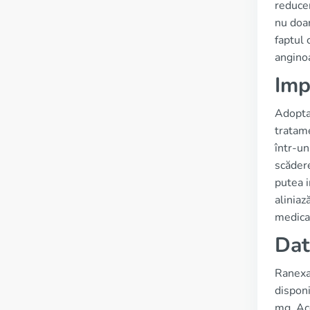
reducer
nu doar
faptul 
anginoa
Imp
Adoptar
tratame
într-un
scăder
putea 
aliniaz
medical
Dat
Ranexa 
disponi
mg. Ac