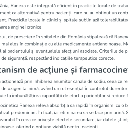
nia, Ranexa este integrată eficient în practicile locale de trata
ent ca alternativă pentru pacienții care nu au obținut un con
nt. Practicile locale in clinici și spitale subliniază tolerabilitat
area anginei cronice.
lul de prescriere în spitalele din România stipulează că Ranexa p
, mai ales în combinație cu alte medicamente antianginoase. Medi
 al pacientului și eventualele afecțiuni asociate. Criteriile de p
i de siguranță, respectând indicațiile terapeutice corecte.
anism de acțiune și farmacocine
acționează prin inhibarea anumitor canale de sodiu, ceea ce re
 de oxigen la inimă, având un rol esențial în controlul durerilo
uie la îmbunătățirea capacității de efort a pacienților și reduc
cinetica Ranexa relevă absorbția sa rapidă în organism, cu o 
izat predominant în ficat, iar eliminarea sa se face prin urină.
favorabil în ceea ce privește efectele secundare, iar datele știin
inoase, oferind o opțiune viabilă pentru pacienți.