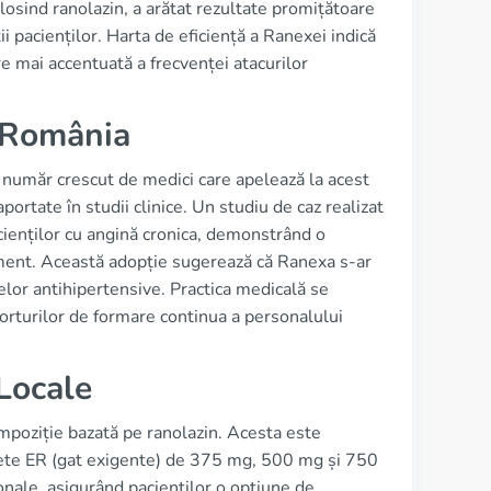
osind ranolazin, a arătat rezultate promițătoare
eții pacienților. Harta de eficiență a Ranexei indică
re mai accentuată a frecvenței atacurilor
n România
 număr crescut de medici care apelează la acest
portate în studii clinice. Un studiu de caz realizat
acienților cu angină cronica, demonstrând o
ment. Această adopție sugerează că Ranexa s-ar
or antihipertensive. Practica medicală se
eforturilor de formare continua a personalului
Locale
mpoziție bazată pe ranolazin. Acesta este
blete ER (gat exigente) de 375 mg, 500 mg și 750
nale, asigurând pacienților o opțiune de