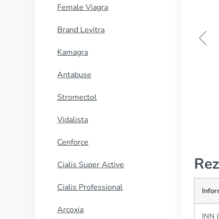
Female Viagra
Brand Levitra
Kamagra
Brand Viagra
Antabuse
CUMPĂRĂ
Stromectol
Vidalista
Cenforce
Rez
Cialis Super Active
Cialis Professional
Info
Arcoxia
INN (