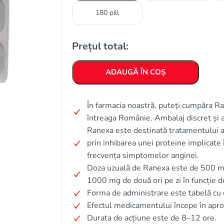
180 pill
Prețul total:
ADAUGĂ ÎN COȘ
În farmacia noastră, puteți cumpăra Ran
întreaga Românie. Ambalaj discret și 
Ranexa este destinată tratamentului a
prin inhibarea unei proteine implicate
frecvența simptomelor anginei.
Doza uzuală de Ranexa este de 500 mg d
1000 mg de două ori pe zi în funcție d
Forma de administrare este tabelă cu e
Efectul medicamentului începe în apro
Durata de acțiune este de 8–12 ore.