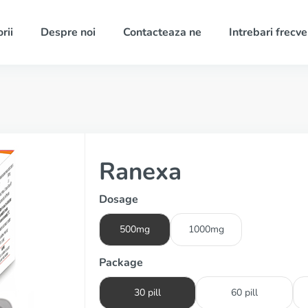
rii
Despre noi
Contacteaza ne
Intrebari frecv
Ranexa
Dosage
500mg
1000mg
Package
30 pill
60 pill