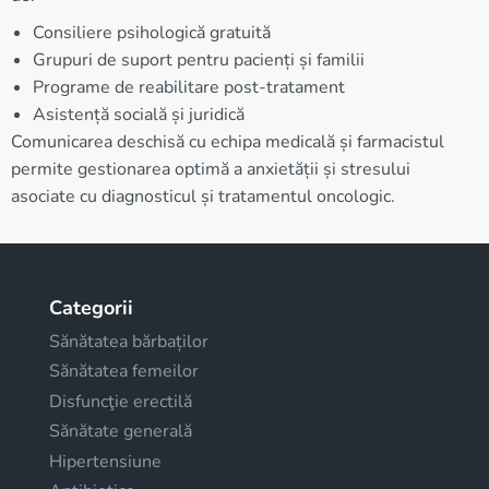
Consiliere psihologică gratuită
Grupuri de suport pentru pacienți și familii
Programe de reabilitare post-tratament
Asistență socială și juridică
Comunicarea deschisă cu echipa medicală și farmacistul
permite gestionarea optimă a anxietății și stresului
asociate cu diagnosticul și tratamentul oncologic.
Categorii
Sănătatea bărbaților
Sănătatea femeilor
Disfuncţie erectilă
Sănătate generală
Hipertensiune