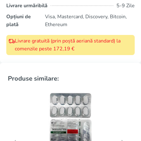
Livrare urmăribilă
5-9 Zile
Opțiuni de
Visa, Mastercard, Discovery, Bitcoin,
plată
Ethereum
Livrare gratuită (prin poștă aeriană standard) la
comenzile peste 172,19 €
Produse similare: