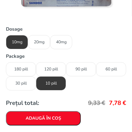
Dosage
10mg
20mg
40mg
Package
180 pill
120 pill
90 pill
60 pill
30 pill
10 pill
Prețul total:
9,33
€
7,78
€
ADAUGĂ ÎN COȘ