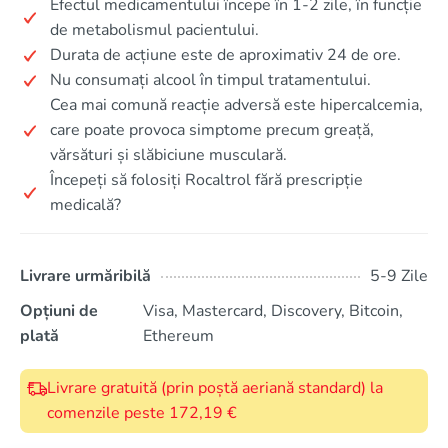
Efectul medicamentului începe în 1-2 zile, în funcție
de metabolismul pacientului.
Durata de acțiune este de aproximativ 24 de ore.
Nu consumați alcool în timpul tratamentului.
Cea mai comună reacție adversă este hipercalcemia,
care poate provoca simptome precum greață,
vărsături și slăbiciune musculară.
Începeți să folosiți Rocaltrol fără prescripție
medicală?
Livrare urmăribilă
5-9 Zile
Opțiuni de
Visa, Mastercard, Discovery, Bitcoin,
plată
Ethereum
Livrare gratuită (prin poștă aeriană standard) la
comenzile peste 172,19 €