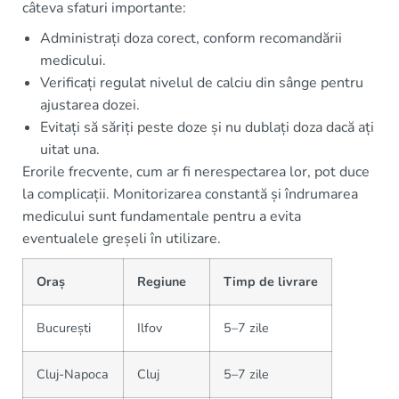
câteva sfaturi importante:
Administrați doza corect, conform recomandării
medicului.
Verificați regulat nivelul de calciu din sânge pentru
ajustarea dozei.
Evitați să săriți peste doze și nu dublați doza dacă ați
uitat una.
Erorile frecvente, cum ar fi nerespectarea lor, pot duce
la complicații. Monitorizarea constantă și îndrumarea
medicului sunt fundamentale pentru a evita
eventualele greșeli în utilizare.
Oraș
Regiune
Timp de livrare
București
Ilfov
5–7 zile
Cluj-Napoca
Cluj
5–7 zile