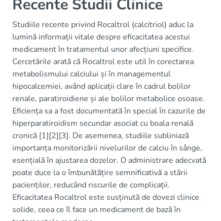
Recente Studii Clinice
Studiile recente privind Rocaltrol (calcitriol) aduc la
lumină informații vitale despre eficacitatea acestui
medicament în tratamentul unor afecțiuni specifice.
Cercetările arată că Rocaltrol este util în corectarea
metabolismului calciului și în managementul
hipocalcemiei, având aplicații clare în cadrul bolilor
renale, paratiroidiene și ale bolilor metabolice osoase.
Eficiența sa a fost documentată în special în cazurile de
hiperparatiroidism secundar asociat cu boala renală
cronică [1][2][3]. De asemenea, studiile subliniază
importanța monitorizării nivelurilor de calciu în sânge,
esențială în ajustarea dozelor. O administrare adecvată
poate duce la o îmbunătățire semnificativă a stării
pacienților, reducând riscurile de complicații.
Eficacitatea Rocaltrol este susținută de dovezi clinice
solide, ceea ce îl face un medicament de bază în