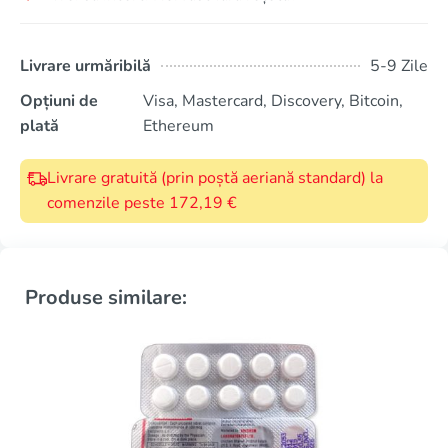
Livrare urmăribilă
5-9 Zile
Opțiuni de
Visa, Mastercard, Discovery, Bitcoin,
plată
Ethereum
Livrare gratuită (prin poștă aeriană standard) la
comenzile peste 172,19 €
Produse similare: