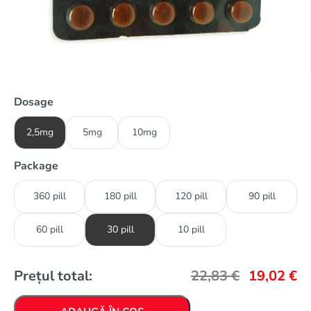
Dosage
2,5mg
5mg
10mg
Package
360 pill
180 pill
120 pill
90 pill
60 pill
30 pill
10 pill
Prețul total:
22,83
€
19,02
€