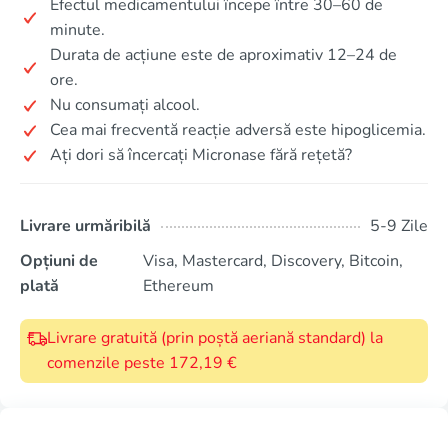
Efectul medicamentului începe între 30–60 de
minute.
Durata de acțiune este de aproximativ 12–24 de
ore.
Nu consumați alcool.
Cea mai frecventă reacție adversă este hipoglicemia.
Ați dori să încercați Micronase fără rețetă?
Livrare urmăribilă
5-9 Zile
Opțiuni de
Visa, Mastercard, Discovery, Bitcoin,
plată
Ethereum
Livrare gratuită (prin poștă aeriană standard) la
comenzile peste 172,19 €