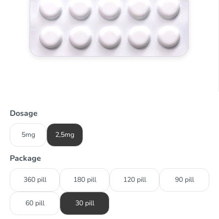
Dosage
5mg
2,5mg
Package
360 pill
180 pill
120 pill
90 pill
60 pill
30 pill