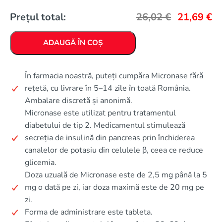
Prețul total:
26,02
€
21,69
€
ADAUGĂ ÎN COȘ
În farmacia noastră, puteți cumpăra Micronase fără
rețetă, cu livrare în 5–14 zile în toată România.
Ambalare discretă și anonimă.
Micronase este utilizat pentru tratamentul
diabetului de tip 2. Medicamentul stimulează
secreția de insulină din pancreas prin închiderea
canalelor de potasiu din celulele β, ceea ce reduce
glicemia.
Doza uzuală de Micronase este de 2,5 mg până la 5
mg o dată pe zi, iar doza maximă este de 20 mg pe
zi.
Forma de administrare este tableta.