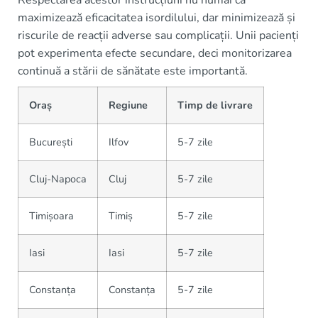
Respectarea acestor instrucțiuni nu numai că
maximizează eficacitatea isordilului, dar minimizează și
riscurile de reacții adverse sau complicații. Unii pacienți
pot experimenta efecte secundare, deci monitorizarea
continuă a stării de sănătate este importantă.
Oraș
Regiune
Timp de livrare
București
Ilfov
5-7 zile
Cluj-Napoca
Cluj
5-7 zile
Timișoara
Timiș
5-7 zile
Iasi
Iasi
5-7 zile
Constanța
Constanța
5-7 zile