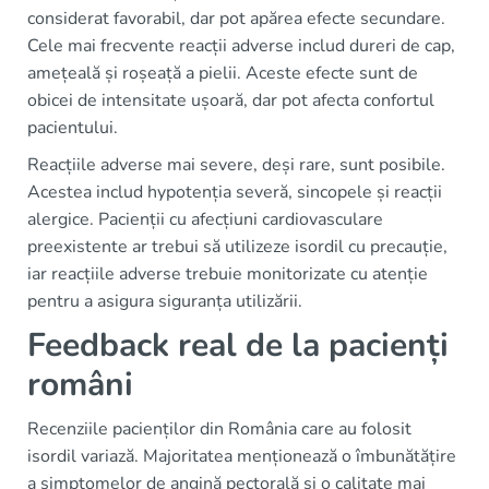
considerat favorabil, dar pot apărea efecte secundare.
Cele mai frecvente reacții adverse includ dureri de cap,
amețeală și roșeață a pielii. Aceste efecte sunt de
obicei de intensitate ușoară, dar pot afecta confortul
pacientului.
Reacțiile adverse mai severe, deși rare, sunt posibile.
Acestea includ hypotenția severă, sincopele și reacții
alergice. Pacienții cu afecțiuni cardiovasculare
preexistente ar trebui să utilizeze isordil cu precauție,
iar reacțiile adverse trebuie monitorizate cu atenție
pentru a asigura siguranța utilizării.
Feedback real de la pacienți
români
Recenziile pacienților din România care au folosit
isordil variază. Majoritatea menționează o îmbunătățire
a simptomelor de angină pectorală și o calitate mai