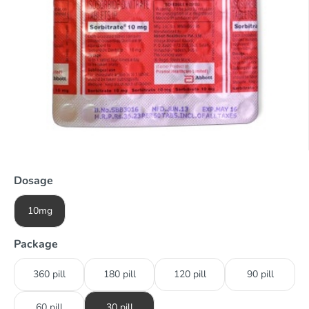
Dosage
10mg
Package
360 pill
180 pill
120 pill
90 pill
60 pill
30 pill