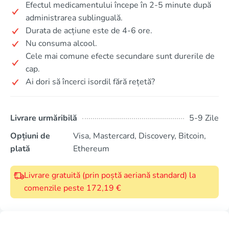
Efectul medicamentului începe în 2-5 minute după
administrarea sublinguală.
Durata de acțiune este de 4-6 ore.
Nu consuma alcool.
Cele mai comune efecte secundare sunt durerile de
cap.
Ai dori să încerci isordil fără rețetă?
Livrare urmăribilă
5-9 Zile
Opțiuni de
Visa, Mastercard, Discovery, Bitcoin,
plată
Ethereum
Livrare gratuită (prin poștă aeriană standard) la
comenzile peste 172,19 €