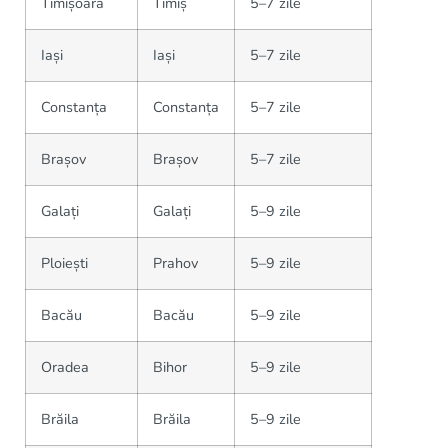
Timișoara
Timiș
5–7 zile
Iași
Iași
5–7 zile
Constanța
Constanța
5–7 zile
Brașov
Brașov
5–7 zile
Galați
Galați
5–9 zile
Ploiești
Prahov
5–9 zile
Bacău
Bacău
5–9 zile
Oradea
Bihor
5–9 zile
Brăila
Brăila
5–9 zile