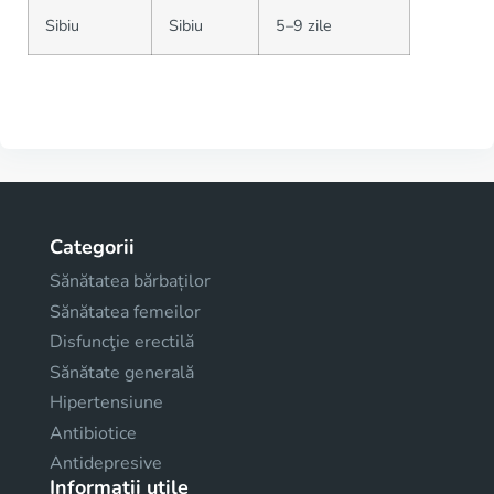
Sibiu
Sibiu
5–9 zile
Categorii
Sănătatea bărbaților
Sănătatea femeilor
Disfuncţie erectilă
Sănătate generală
Hipertensiune
Antibiotice
Antidepresive
Informații utile