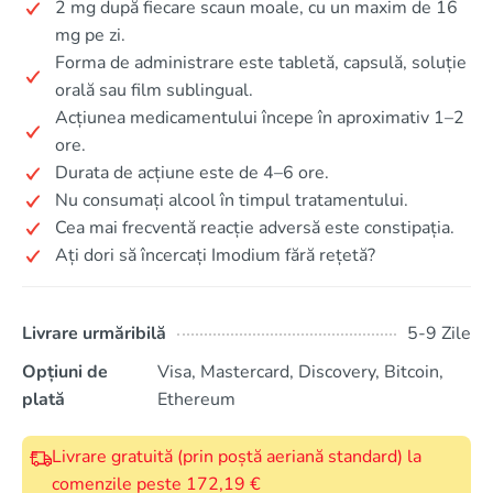
2 mg după fiecare scaun moale, cu un maxim de 16
mg pe zi.
Forma de administrare este tabletă, capsulă, soluție
orală sau film sublingual.
Acțiunea medicamentului începe în aproximativ 1–2
ore.
Durata de acțiune este de 4–6 ore.
Nu consumați alcool în timpul tratamentului.
Cea mai frecventă reacție adversă este constipația.
Ați dori să încercați Imodium fără rețetă?
Livrare urmăribilă
5-9 Zile
Opțiuni de
Visa, Mastercard, Discovery, Bitcoin,
plată
Ethereum
Livrare gratuită (prin poștă aeriană standard) la
comenzile peste 172,19 €