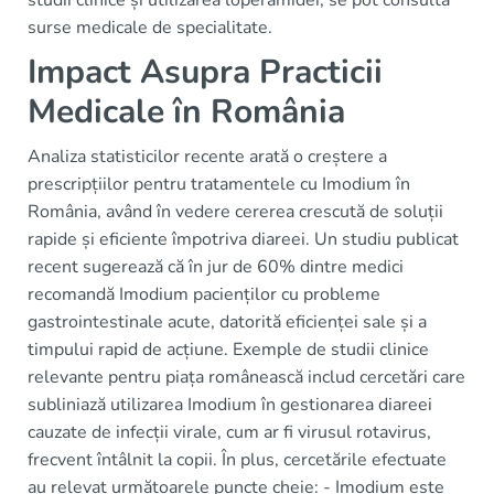
studii clinice și utilizarea loperamidei, se pot consulta
surse medicale de specialitate.
Impact Asupra Practicii
Medicale în România
Analiza statisticilor recente arată o creștere a
prescripțiilor pentru tratamentele cu Imodium în
România, având în vedere cererea crescută de soluții
rapide și eficiente împotriva diareei. Un studiu publicat
recent sugerează că în jur de 60% dintre medici
recomandă Imodium pacienților cu probleme
gastrointestinale acute, datorită eficienței sale și a
timpului rapid de acțiune. Exemple de studii clinice
relevante pentru piața românească includ cercetări care
subliniază utilizarea Imodium în gestionarea diareei
cauzate de infecții virale, cum ar fi virusul rotavirus,
frecvent întâlnit la copii. În plus, cercetările efectuate
au relevat următoarele puncte cheie: - Imodium este