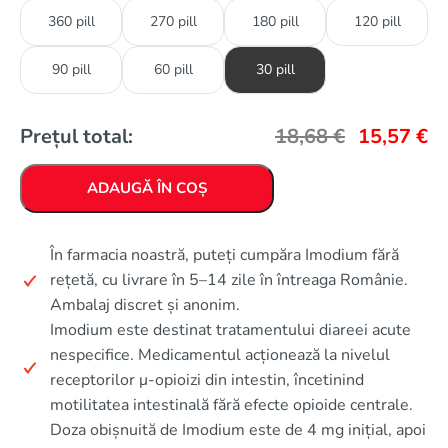
360 pill
270 pill
180 pill
120 pill
90 pill
60 pill
30 pill
Prețul total:
18,68
€
15,57
€
ADAUGĂ ÎN COȘ
În farmacia noastră, puteți cumpăra Imodium fără
rețetă, cu livrare în 5–14 zile în întreaga Românie.
Ambalaj discret și anonim.
Imodium este destinat tratamentului diareei acute
nespecifice. Medicamentul acționează la nivelul
receptorilor μ-opioizi din intestin, încetinind
motilitatea intestinală fără efecte opioide centrale.
Doza obișnuită de Imodium este de 4 mg inițial, apoi