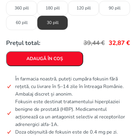
360 pill
180 pill
120 pill
90 pill
60 pill
30 pill
Prețul total:
39,44
€
32,87
€
ADAUGĂ ÎN COȘ
În farmacia noastră, puteți cumpăra fokusin fără
rețetă, cu livrare în 5–14 zile în întreaga Românie.
Ambalaj discret și anonim.
Fokusin este destinat tratamentului hiperplaziei
benigne de prostată (HBP). Medicamentul
acționează ca un antagonist selectiv al receptorilor
adrenergici alfa-1A.
Doza obișnuită de fokusin este de 0.4 mg pe zi.