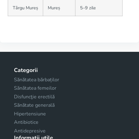
Târgu Mureș
Mureș
5–9 zile
Categorii
Sănătatea bărbaților
Sănătatea femeilor
Disfuncţie erectilă
Sănătate generală
Hipertensiune
Antibiotice
Antidepresive
Informații utile