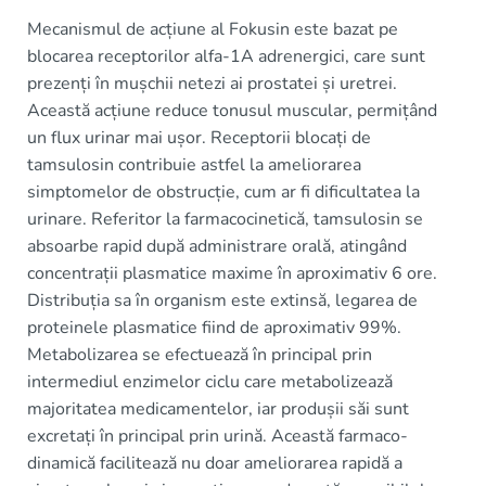
Mecanismul de acțiune al Fokusin este bazat pe
blocarea receptorilor alfa-1A adrenergici, care sunt
prezenți în mușchii netezi ai prostatei și uretrei.
Această acțiune reduce tonusul muscular, permițând
un flux urinar mai ușor. Receptorii blocați de
tamsulosin contribuie astfel la ameliorarea
simptomelor de obstrucție, cum ar fi dificultatea la
urinare. Referitor la farmacocinetică, tamsulosin se
absoarbe rapid după administrare orală, atingând
concentrații plasmatice maxime în aproximativ 6 ore.
Distribuția sa în organism este extinsă, legarea de
proteinele plasmatice fiind de aproximativ 99%.
Metabolizarea se efectuează în principal prin
intermediul enzimelor ciclu care metabolizează
majoritatea medicamentelor, iar produșii săi sunt
excretați în principal prin urină. Această farmaco-
dinamică facilitează nu doar ameliorarea rapidă a