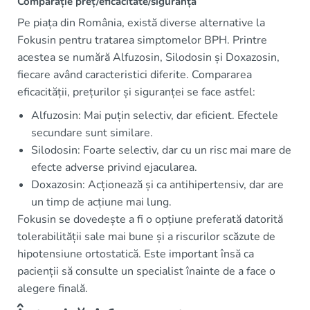
Comparație preț/eficacitate/siguranță
Pe piața din România, există diverse alternative la
Fokusin pentru tratarea simptomelor BPH. Printre
acestea se numără Alfuzosin, Silodosin și Doxazosin,
fiecare având caracteristici diferite. Compararea
eficacității, prețurilor și siguranței se face astfel:
Alfuzosin: Mai puțin selectiv, dar eficient. Efectele
secundare sunt similare.
Silodosin: Foarte selectiv, dar cu un risc mai mare de
efecte adverse privind ejacularea.
Doxazosin: Acționează și ca antihipertensiv, dar are
un timp de acțiune mai lung.
Fokusin se dovedește a fi o opțiune preferată datorită
tolerabilității sale mai bune și a riscurilor scăzute de
hipotensiune ortostatică. Este important însă ca
pacienții să consulte un specialist înainte de a face o
alegere finală.