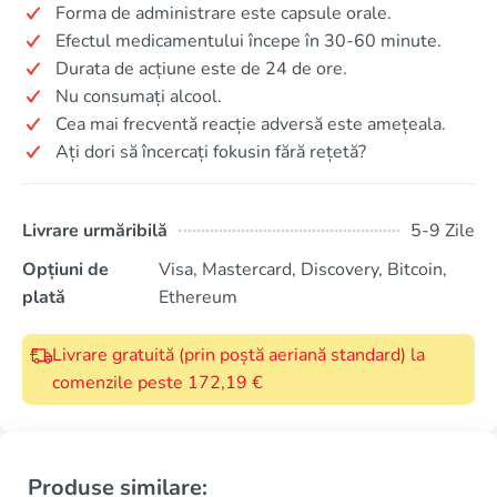
Forma de administrare este capsule orale.
Efectul medicamentului începe în 30-60 minute.
Durata de acțiune este de 24 de ore.
Nu consumați alcool.
Cea mai frecventă reacție adversă este amețeala.
Ați dori să încercați fokusin fără rețetă?
Livrare urmăribilă
5-9 Zile
Opțiuni de
Visa, Mastercard, Discovery, Bitcoin,
plată
Ethereum
Livrare gratuită (prin poștă aeriană standard) la
comenzile peste 172,19 €
Produse similare: