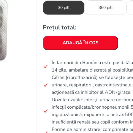
30 pill
360 pill
Prețul total:
ADAUGĂ ÎN COȘ
În farmacii din România este posibilă ac
14 zile, ambalare discretă şi posibili
Cifran (ciprofloxacină) se foloseşte pen
urinare, respiratorii, gastrointestinale,
acţionează ca inhibitor al ADN-girazei 
Dozele uzuale: infecţii urinare necomp
infecţii complicate/bronhopneumonii 
mg doză unică; expunere la antrax 500 
insuficienţă renală sau copii conform in
Forme de administrare: comprimate or