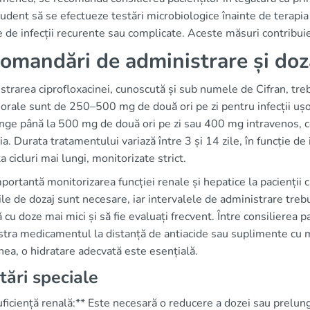
udent să se efectueze testări microbiologice înainte de terapia 
e de infecții recurente sau complicate. Aceste măsuri contribuie
omandări de administrare și doz
trarea ciprofloxacinei, cunoscută și sub numele de Cifran, trebu
orale sunt de 250–500 mg de două ori pe zi pentru infecții ușo
unge până la 500 mg de două ori pe zi sau 400 mg intravenos, c
. Durata tratamentului variază între 3 și 14 zile, în funcție de i
a cicluri mai lungi, monitorizate strict.
portantă monitorizarea funcției renale și hepatice la pacienții c
ile de dozaj sunt necesare, iar intervalele de administrare trebui
 cu doze mai mici și să fie evaluați frecvent. Între consilierea
stra medicamentul la distanță de antiacide sau suplimente cu m
ea, o hidratare adecvată este esențială.
tări speciale
uficiență renală:** Este necesară o reducere a dozei sau prelung