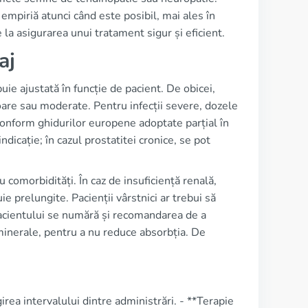
empiriă atunci când este posibil, mai ales în
 la asigurarea unui tratament sigur și eficient.
aj
ie ajustată în funcție de pacient. De obicei,
are sau moderate. Pentru infecții severe, dozele
onform ghidurilor europene adoptate parțial în
ndicație; în cazul prostatitei cronice, se pot
u comorbidități. În caz de insuficiență renală,
e prelungite. Pacienții vârstnici ar trebui să
 pacientului se numără și recomandarea de a
inerale, pentru a nu reduce absorbția. De
irea intervalului dintre administrări. - **Terapie