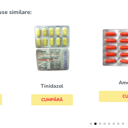
se similare:
Amoxicilina
Tinidazol
CUMPĂRĂ
CUMPĂRĂ