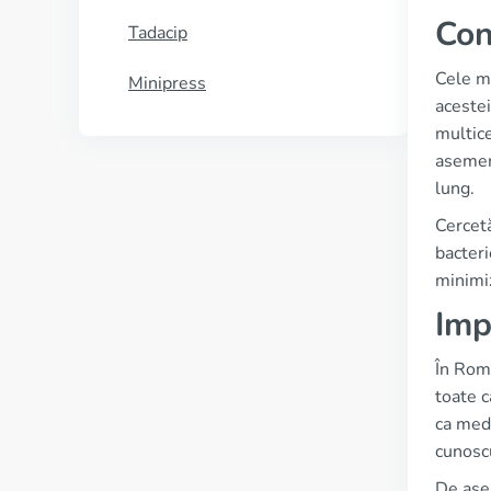
Con
Tadacip
Cele ma
Minipress
acestei
multice
asemen
lung.
Cercetă
bacteri
minimiz
Imp
În Româ
toate c
ca medi
cunoscu
De ase