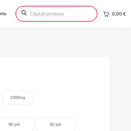
Products
search
ente
0,00
€
1000mg
90 pill
60 pill