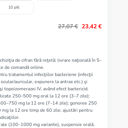
10 pill
27,07
€
23,42
€
hiziţia de cifran fără reţetă; livrare naţională în 5–
tate de comandă online.
tru tratamentul infecţiilor bacteriene (infecţii
 ocular/auricular, expunere la antrax etc.) şi
şi topoizomerazei IV, având efect bactericid.
licate 250–500 mg oral la 12 ore (3–7 zile);
500–750 mg la 12 ore (7–14 zile); gonoree 250
mg la 12 ore timp de 60 zile; ajustări pentru
dicaţiilor.
ale (100–1000 mg variante), suspensie orală,