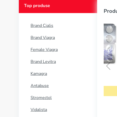
Top produse
Produ
Brand Cialis
Brand Viagra
Female Viagra
Brand Levitra
Kamagra
Bactrim
Antabuse
CUMPĂRĂ
Stromectol
Vidalista