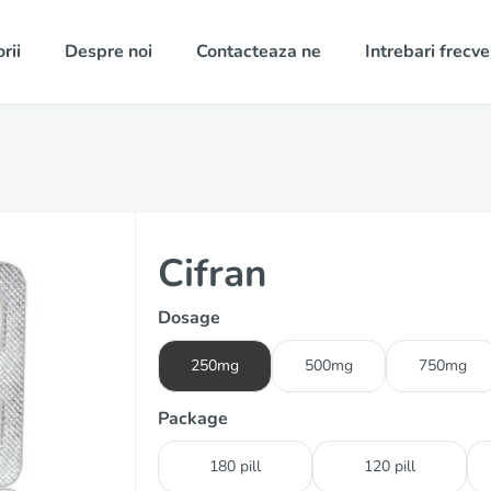
rii
Despre noi
Contacteaza ne
Intrebari frecv
Cifran
Dosage
250mg
500mg
750mg
Package
180 pill
120 pill