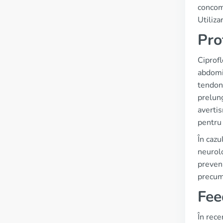
concomi
Utiliza
Pro
Ciprofl
abdomin
tendon,
prelung
avertis
pentru 
În cazu
neurol
preveni
precum 
Fee
În rece