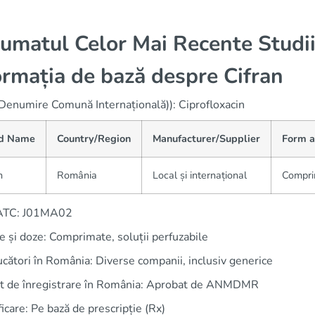
umatul Celor Mai Recente Studii
ormația de bază despre Cifran
(Denumire Comună Internațională)): Ciprofloxacin
d Name
Country/Region
Manufacturer/Supplier
Form a
n
România
Local și internațional
Compri
 ATC: J01MA02
 și doze: Comprimate, soluții perfuzabile
cători în România: Diverse companii, inclusiv generice
ut de înregistrare în România: Aprobat de ANMDMR
ficare: Pe bază de prescripție (Rx)