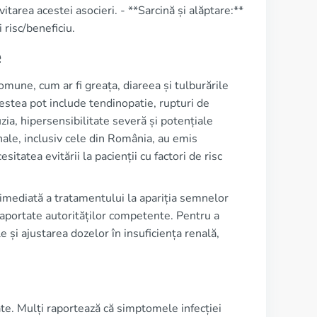
rea acestei asocieri. - **Sarcină și alăptare:**
 risc/beneficiu.
e
omune, cum ar fi greața, diareea și tulburările
cestea pot include tendinopatie, rupturi de
zia, hipersensibilitate severă și potențiale
onale, inclusiv cele din România, au emis
sitatea evitării la pacienții cu factori de risc
a imediată a tratamentului la apariția semnelor
aportate autorităților competente. Pentru a
și ajustarea dozelor în insuficiența renală,
ate. Mulți raportează că simptomele infecției