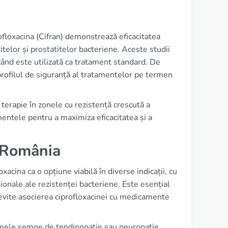
ofloxacina (Cifran) demonstrează eficacitatea
ritelor și prostatitelor bacteriene. Aceste studii
când este utilizată ca tratament standard. De
rofilul de siguranță al tratamentelor pe termen
 terapie în zonele cu rezistență crescută a
amentele pentru a maximiza eficacitatea și a
n România
xacina ca o opțiune viabilă în diverse indicații, cu
gionale ale rezistenței bacteriene. Este esențial
ă evite asocierea ciprofloxacinei cu medicamente
imele semne de tendinopatie sau neuropatie.