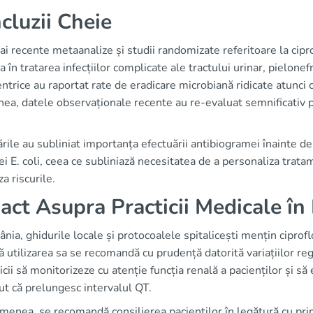
cluzii Cheie
i recente metaanalize și studii randomizate referitoare la cipr
a în tratarea infecțiilor complicate ale tractului urinar, pielonef
ntrice au raportat rate de eradicare microbiană ridicate atunci 
ea, datele observaționale recente au re-evaluat semnificativ p
rile au subliniat importanța efectuării antibiogramei înainte de
ei E. coli, ceea ce subliniază necesitatea de a personaliza trat
a riscurile.
act Asupra Practicii Medicale î
nia, ghidurile locale și protocoalele spitalicești mențin ciproflo
ă utilizarea sa se recomandă cu prudență datorită variațiilor re
cii să monitorizeze cu atenție funcția renală a pacienților și s
t că prelungesc intervalul QT.
menea, se recomandă consilierea pacienților în legătură cu pr