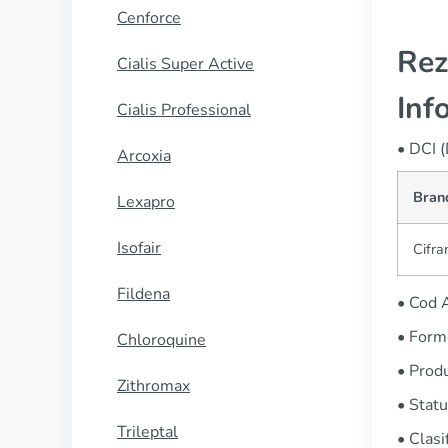
Cenforce
Rez
Cialis Super Active
Inf
Cialis Professional
• DCI 
Arcoxia
Bran
Lexapro
Isofair
Cifra
Fildena
• Cod
• Forme
Chloroquine
• Produ
Zithromax
• Stat
Trileptal
• Clasi