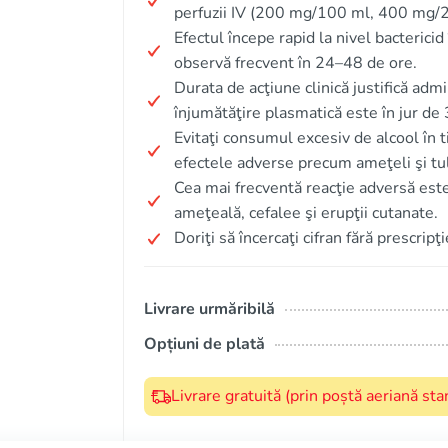
perfuzii IV (200 mg/100 ml, 400 mg/20
Efectul începe rapid la nivel bacterici
observă frecvent în 24–48 de ore.
Durata de acţiune clinică justifică adm
înjumătăţire plasmatică este în jur de 
Evitaţi consumul excesiv de alcool în 
efectele adverse precum ameţeli şi tul
Cea mai frecventă reacţie adversă este
ameţeală, cefalee şi erupţii cutanate.
Doriţi să încercaţi cifran fără prescripţi
Livrare urmăribilă
Opțiuni de plată
Livrare gratuită (prin poștă aeriană s