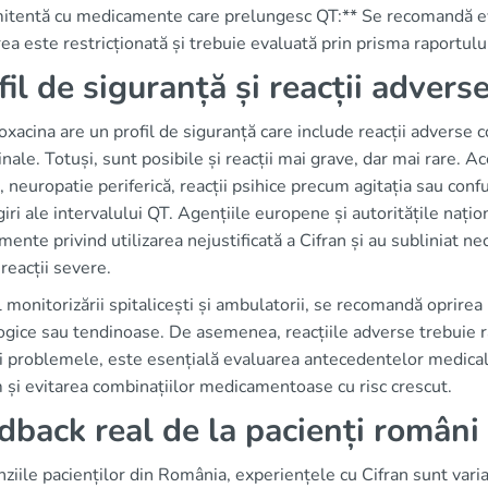
tentă cu medicamente care prelungesc QT:** Se recomandă evita
rea este restricționată și trebuie evaluată prin prisma raportului
fil de siguranță și reacții advers
oxacina are un profil de siguranță care include reacții adverse c
ale. Totuși, sunt posibile și reacții mai grave, dar mai rare. A
 neuropatie periferică, reacții psihice precum agitația sau confu
iri ale intervalului QT. Agențiile europene și autoritățile nați
mente privind utilizarea nejustificată a Cifran și au subliniat nece
reacții severe.
l monitorizării spitalicești și ambulatorii, se recomandă oprire
ogice sau tendinoase. De asemenea, reacțiile adverse trebuie r
 problemele, este esențială evaluarea antecedentelor medicale 
și evitarea combinațiilor medicamentoase cu risc crescut.
dback real de la pacienți români
nziile pacienților din România, experiențele cu Cifran sunt vari