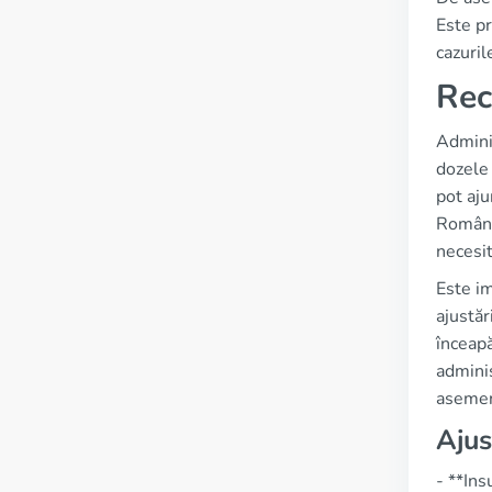
Este pr
cazuril
Rec
Adminis
dozele 
pot aj
România
necesit
Este im
ajustăr
înceapă
admini
asemen
Ajus
- **Ins