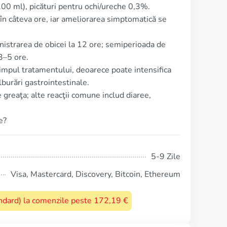
0 ml), picături pentru ochi/ureche 0,3%.
d în câteva ore, iar ameliorarea simptomatică se
inistrarea de obicei la 12 ore; semiperioada de
3–5 ore.
timpul tratamentului, deoarece poate intensifica
burări gastrointestinale.
 greaţa; alte reacţii comune includ diaree,
e?
5-9 Zile
Visa, Mastercard, Discovery, Bitcoin, Ethereum
tandard) la comenzile peste 172,19 €