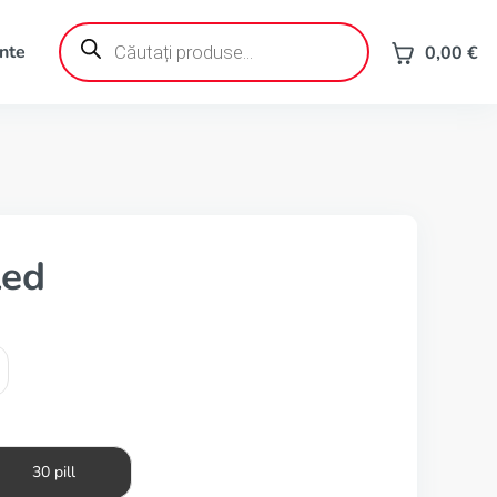
Products
search
ente
0,00
€
led
30 pill