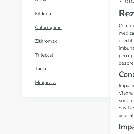
Isofair
OTC 
Rez
Fildena
Cele ma
Chloroquine
medicam
erectil
Zithromax
îmbunăt
Trileptal
percepț
despre 
Tadacip
Conc
Minipress
Impactu
Viagra,
sunt ma
dus la 
asociat
Impa