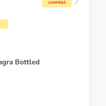
Viagra Soft
CUMPĂRĂ
agra Bottled