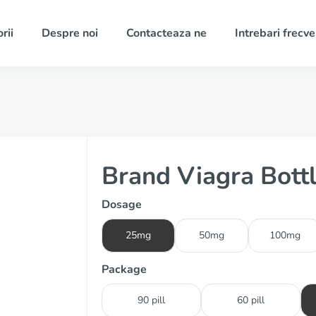
rii
Despre noi
Contacteaza ne
Intrebari frecv
Brand Viagra Bott
Dosage
25mg
50mg
100mg
Package
90 pill
60 pill