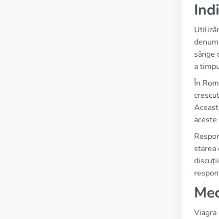
Indi
Utiliz
denumir
sânge c
a timpu
În Româ
crescut
Aceasta
aceste
Respons
starea 
discuți
respon
Mec
Viagra 