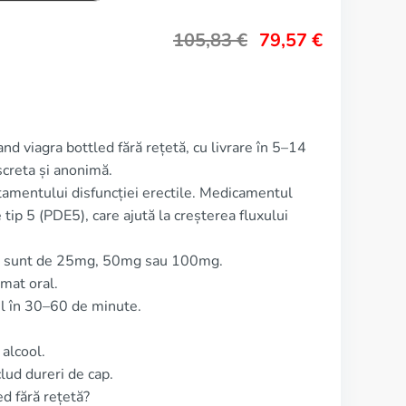
105,83
€
79,57
€
nd viagra bottled fără rețetă, cu livrare în 5–14
screta și anonimă.
tamentului disfuncției erectile. Medicamentul
 tip 5 (PDE5), care ajută la creșterea fluxului
ed sunt de 25mg, 50mg sau 100mg.
mat oral.
ul în 30–60 de minute.
alcool.
ud dureri de cap.
ed fără rețetă?