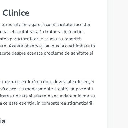
 Clinice
nteresante în legătură cu eficacitatea acestei
r eficacitatea sa în tratarea disfuncției
atea participanților la studiu au raportat
vere. Aceste observații au dus la o schimbare în
discute despre această problemă de sănătate și
ni, deoarece oferă nu doar dovezi ale eficienței
tivă a acestei medicamente crește, iar pacienții
ilitatea ridicată și efectele secundare minime au
a ce este esențial în combaterea stigmatizării
ia