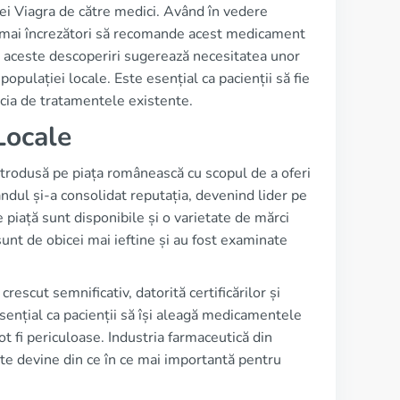
iei Viagra de către medici. Având în vedere
mt mai încrezători să recomande acest medicament
g, aceste descoperiri sugerează necesitatea unor
populației locale. Este esențial ca pacienții să fie
icia de tratamentele existente.
Locale
ntrodusă pe piața românească cu scopul de a oferi
andul și-a consolidat reputația, devenind lider pe
 piață sunt disponibile și o varietate de mărci
unt de obicei mai ieftine și au fost examinate
escut semnificativ, datorită certificărilor și
sențial ca pacienții să își aleagă medicamentele
t fi periculoase. Industria farmaceutică din
e devine din ce în ce mai importantă pentru