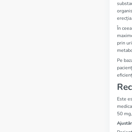
substan
organis
erecția
În ceea
maxime 
prin ur
metabo
Pe baza
pacienț
eficien
Rec
Este es
medica
50 mg, 
Ajustăr