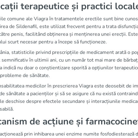
cații terapeutice și practici local
ările comune ale Viagra în tratamentele erectile sunt bine cun
ea de Sildenafil, este utilizat frecvent pentru a trata disfuncția
ătre penis, facilitând obținerea și menținerea unei erecții. Este
lui scurt necesar pentru a începe să funcționeze.
nia, statisticile privind prescripțiile de medicament arată o pop
 semnificativ în ultimii ani, cu un număr tot mai mare de bărbaț
 indică nu doar o conștientizare sporită a opțiunilor terapeutice
 probleme de sănătate.
abilitatea medicilor în prescrierea Viagra este deosebit de im
de sănătate a pacienților și să se asigure că nu există contraindi
ile deschise despre efectele secundare și interacțiunile medic
sabilă.
anism de acțiune și farmacocine
acționează prin inhibarea unei enzime numite fosfodiesterază 