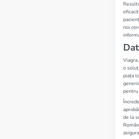
Rezulta
eficaci
pacienț
noi cer
informa
Dat
Viagra,
o soluț
piața l
generic
pentru 
Încrede
aprobăr
de la s
Români
asigura