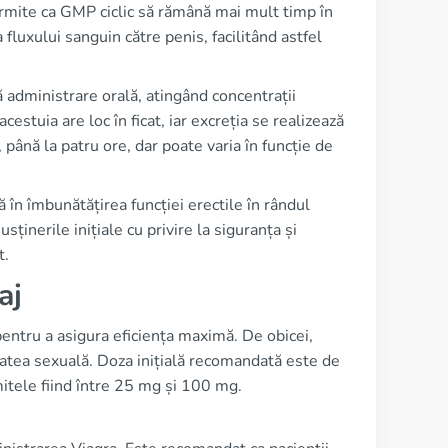
ermite ca GMP ciclic să rămână mai mult timp în
fluxului sanguin către penis, facilitând astfel
ă administrare orală, atingând concentrații
uia are loc în ficat, iar excreția se realizează
 până la patru ore, dar poate varia în funcție de
ă în îmbunătățirea funcției erectile în rândul
usținerile inițiale cu privire la siguranța și
t.
aj
entru a asigura eficiența maximă. De obicei,
atea sexuală. Doza inițială recomandată este de
imitele fiind între 25 mg și 100 mg.