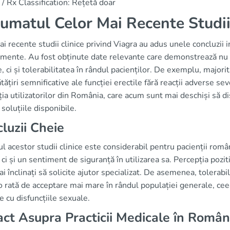
/ Rx Classification: Rețetă doar
umatul Celor Mai Recente Studii
i recente studii clinice privind Viagra au adus unele concluzii i
ente. Au fost obținute date relevante care demonstrează nu doa
e, ci și tolerabilitatea în rândul pacienților. De exemplu, majorit
ățiri semnificative ale funcției erectile fără reacții adverse se
ia utilizatorilor din România, care acum sunt mai deschiși să 
soluțiile disponibile.
luzii Cheie
l acestor studii clinice este considerabil pentru pacienții româ
 ci și un sentiment de siguranță în utilizarea sa. Percepția pozi
i înclinați să solicite ajutor specializat. De asemenea, tolerab
o rată de acceptare mai mare în rândul populației generale, cee
e cu disfuncțiile sexuale.
ct Asupra Practicii Medicale în Român