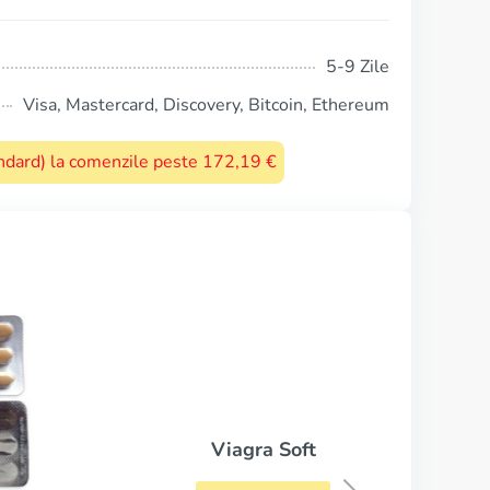
5-9 Zile
Visa, Mastercard, Discovery, Bitcoin, Ethereum
tandard) la comenzile peste 172,19 €