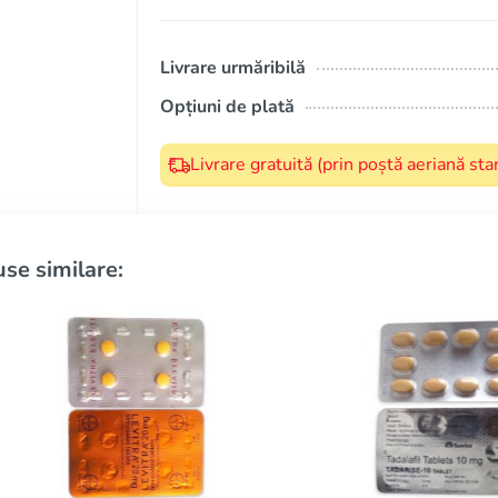
Livrare urmăribilă
Opțiuni de plată
Livrare gratuită (prin poștă aeriană s
se similare: