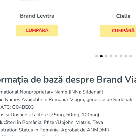
Brand Levitra
Cialis
CUMPĂRĂ
CUMPĂRĂ
ormația de bază despre Brand Vi
rnational Nonproprietary Name (INN): Sildenafil
d Names Available in Romania: Viagra, generice de Sildenafil
 ATC: G04BE03
ms și Dosages: tablete (25mg, 50mg, 100mg)
ucători în România: Pfizer/Upjohn, Viatris, Teva
istration Status in Romania: Aprobat de ANMDMR