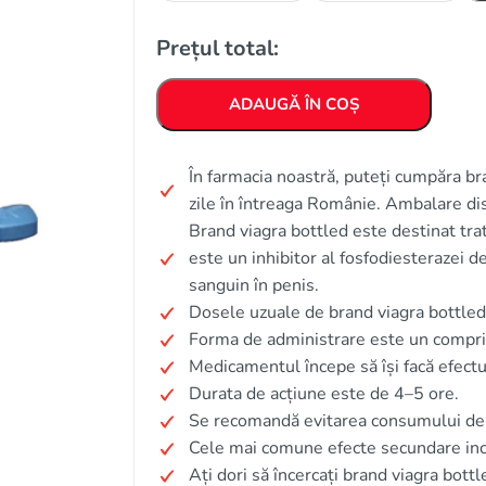
Prețul total:
ADAUGĂ ÎN COȘ
În farmacia noastră, puteți cumpăra bra
zile în întreaga Românie. Ambalare di
Brand viagra bottled este destinat tra
este un inhibitor al fosfodiesterazei de
sanguin în penis.
Dosele uzuale de brand viagra bottl
Forma de administrare este un compri
Medicamentul începe să își facă efect
Durata de acțiune este de 4–5 ore.
Se recomandă evitarea consumului de 
Cele mai comune efecte secundare incl
Ați dori să încercați brand viagra bottl