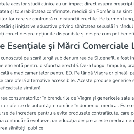
tele acestor studii clinice au un impact direct asupra prescripț
tatea și tolerabilitatea confirmate, medicii din România se si
ilor lor care se confruntă cu disfuncții erectile. Pe termen lun
cetări și inițiative educative privind sănătatea sexuală în rândul 
ți corect despre opțiunile disponibile și despre cum pot benef
e Esențiale și Mărci Comerciale 
 cunoscută pe scară largă sub denumirea de Sildenafil, a fost i
ie eficientă pentru disfuncția erectilă. De-a lungul timpului, br
ocală a medicamentelor pentru ED. Pe lângă Viagra originală, pe
e care oferă alternative accessibile. Aceste produse generice s
eficacitate similară.
rea consumatorilor în brandurile de Viagra și genericele sale a cr
ilor oferite de autoritățile române în domeniul medical. Este e
urse de încredere pentru a evita produsele contrafăcute, care po
a continuă să evolueze, iar educația despre aceste medicament
rea sănătății publice.