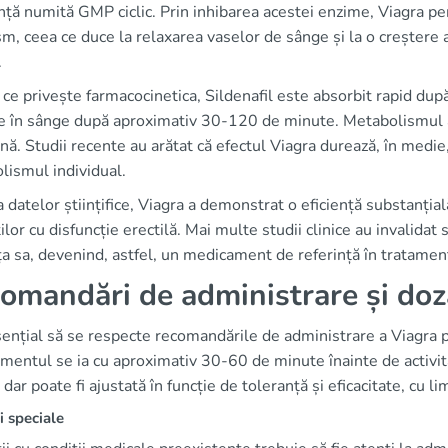
ță numită GMP ciclic. Prin inhibarea acestei enzime, Viagra p
m, ceea ce duce la relaxarea vaselor de sânge și la o creștere a 
.
 ce privește farmacocinetica, Sildenafil este absorbit rapid dup
în sânge după aproximativ 30-120 de minute. Metabolismul acest
ină. Studii recente au arătat că efectul Viagra durează, în medie,
lismul individual.
 datelor științifice, Viagra a demonstrat o eficiență substanțial
ilor cu disfuncție erectilă. Mai multe studii clinice au invalidat s
ța sa, devenind, astfel, un medicament de referință în tratamen
omandări de administrare și doz
ențial să se respecte recomandările de administrare a Viagra p
mentul se ia cu aproximativ 30-60 de minute înainte de activit
dar poate fi ajustată în funcție de toleranță și eficacitate, cu l
i speciale