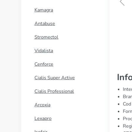
Kamagra
Kamagra Oral Jelly
Antabuse
CUMPĂRĂ
Stromectol
Vidalista
Cenforce
Inf
Cialis Super Active
Inte
Cialis Professional
Bran
Cod
Arcoxia
For
Lexapro
Prod
Reg