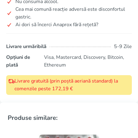
Nu consuma alcool.
Cea mai comună reacție adversă este disconfortul
gastric.
Ai dori să încerci Anaprox fără rețetă?
Livrare urmăribilă
5-9 Zile
Opțiuni de
Visa, Mastercard, Discovery, Bitcoin,
plată
Ethereum
Livrare gratuită (prin poștă aeriană standard) la
comenzile peste 172,19 €
Produse similare: