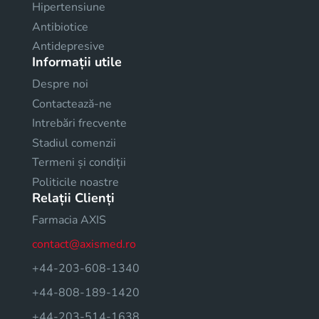
Hipertensiune
Antibiotice
Antidepresive
Informații utile
Despre noi
Contactează-ne
Intrebări frecvente
Stadiul comenzii
Termeni și condiții
Politicile noastre
Relații Clienți
Farmacia AXIS
contact@axismed.ro
+44-203-608-1340
+44-808-189-1420
+44-203-514-1638