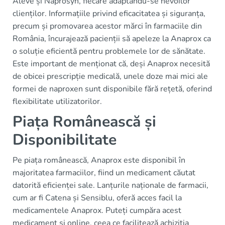
Aleve și Naprosyn, fiecare adaptându-se nevoilor
clienților. Informațiile privind eficacitatea și siguranța,
precum și promovarea acestor mărci în farmaciile din
România, încurajează pacienții să apeleze la Anaprox ca
o soluție eficientă pentru problemele lor de sănătate.
Este important de menționat că, deși Anaprox necesită
de obicei prescripție medicală, unele doze mai mici ale
formei de naproxen sunt disponibile fără rețetă, oferind
flexibilitate utilizatorilor.
Piața Românească și
Disponibilitate
Pe piața românească, Anaprox este disponibil în
majoritatea farmaciilor, fiind un medicament căutat
datorită eficienței sale. Lanțurile naționale de farmacii,
cum ar fi Catena și Sensiblu, oferă acces facil la
medicamentele Anaprox. Puteți cumpăra acest
medicament și online, ceea ce facilitează achiziția