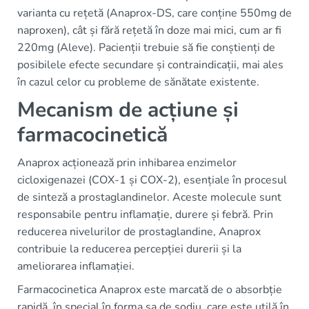
varianta cu rețetă (Anaprox-DS, care conține 550mg de
naproxen), cât și fără rețetă în doze mai mici, cum ar fi
220mg (Aleve). Pacienții trebuie să fie conștienți de
posibilele efecte secundare și contraindicații, mai ales
în cazul celor cu probleme de sănătate existente.
Mecanism de acțiune și
farmacocinetică
Anaprox acționează prin inhibarea enzimelor
cicloxigenazei (COX-1 și COX-2), esențiale în procesul
de sinteză a prostaglandinelor. Aceste molecule sunt
responsabile pentru inflamație, durere și febră. Prin
reducerea nivelurilor de prostaglandine, Anaprox
contribuie la reducerea percepției durerii și la
ameliorarea inflamației.
Farmacocinetica Anaprox este marcată de o absorbție
rapidă, în special în forma sa de sodiu, care este utilă în