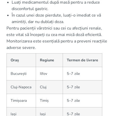
Luați medicamentul după masă pentru a reduce
disconfortul gastric.
În cazul unei doze pierdute, luați-o imediat ce vă
amintiți, dar nu dublați doza.
Pentru pacienții vârstnici sau cei cu afecțiuni renale,
este vital să începeți cu cea mai mică doză eficientă.
Monitorizarea este esențială pentru a preveni reacțiile
adverse severe.
Oraș
Regiune
Termen de livrare
București
Ilfov
5–7 zile
Cluj-Napoca
Cluj
5–7 zile
Timișoara
Timiș
5–7 zile
Iași
Iași
5–7 zile