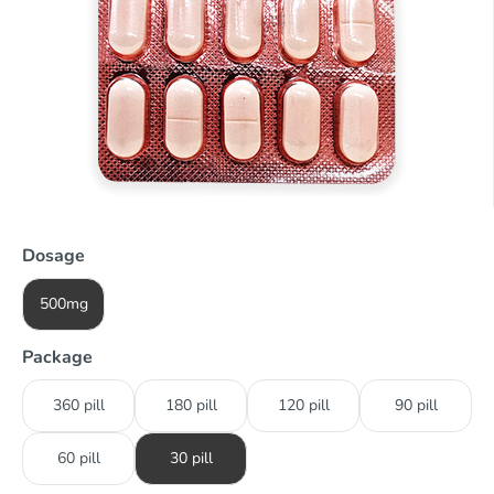
Dosage
500mg
Package
360 pill
180 pill
120 pill
90 pill
60 pill
30 pill