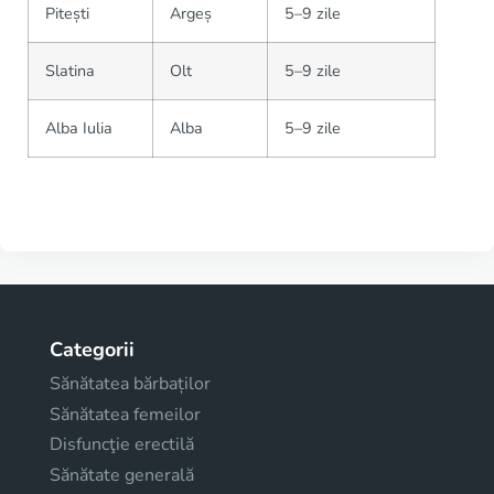
Pitești
Argeș
5–9 zile
Slatina
Olt
5–9 zile
Alba Iulia
Alba
5–9 zile
Categorii
Sănătatea bărbaților
Sănătatea femeilor
Disfuncţie erectilă
Sănătate generală